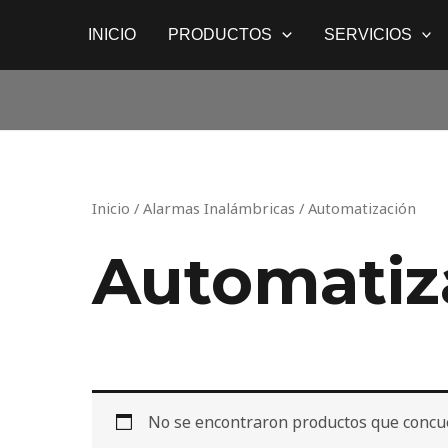
Ir
INICIO
PRODUCTOS
SERVICIOS
al
contenido
Inicio
/
Alarmas Inalámbricas
/ Automatización
Automatiz
No se encontraron productos que concue