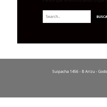
Parece que no encontramos lo que e
Suipacha 1456 - B Arizu - Go