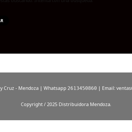
stás buscando. Intentá con una búsqueda.
doy Cruz - Mendoza | Whatsapp
| Email:
ventas
2613450860
Copyright / 2025 Distribuidora Mendoza.