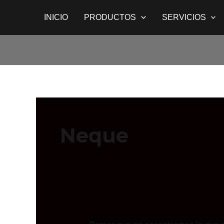
Ir
Buscar
INICIO
PRODUCTOS
SERVICIOS
al
por:
contenido
Neque