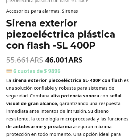
piezoeléctrica plástica con flash -SL 400P
Accesorios para alarmas
,
Sirenas
Sirena exterior
piezoeléctrica plástica
con flash -SL 400P
55.661
ARS
46.001
ARS
6 cuotas de $ 9896
La
sirena exterior piezoeléctrica SL-400P con flash
es
una solución confiable y robusta para sistemas de
seguridad. Combina
alta potencia sonora
con
señal
visual de gran alcance
, garantizando una respuesta
inmediata ante intentos de intrusión. Su diseño
resistente, la tecnología microprocesada y las funciones
de
antidesarme y prealarma
aseguran máxima
protección en todo momento. Una opción ideal para