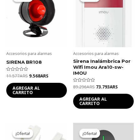
11.577ARS.
9.568ARS.
89.296ARS.
73.793ARS
Accesorios para alarmas
Accesorios para alarmas
Sirena Inalámbrica Por
SIRENA BR108
Wifi Imou Ara10-sw-
IMOU
11.577
ARS
9.568
ARS
Valorado
en
0
89.296
ARS
73.793
ARS
Valorado
de
AGREGAR AL
en
5
CARRITO
0
de
AGREGAR AL
5
CARRITO
Original
Current
Original
Current
price
price
price
price
¡Oferta!
¡Oferta!
¡Oferta!
¡Oferta!
was:
is:
was:
is: