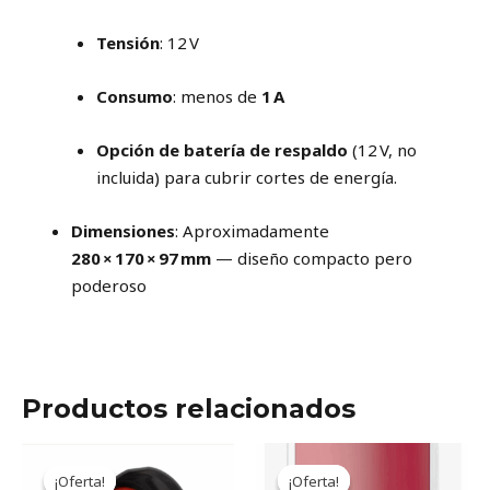
Tensión
: 12 V
Consumo
: menos de
1 A
Opción de batería de respaldo
(12 V, no
incluida) para cubrir cortes de energía.
Dimensiones
: Aproximadamente
280 × 170 × 97 mm
— diseño compacto pero
poderoso
Productos relacionados
Original
Current
Original
Current
price
price
price
price
¡Oferta!
¡Oferta!
¡Oferta!
¡Oferta!
was:
is:
was:
is: