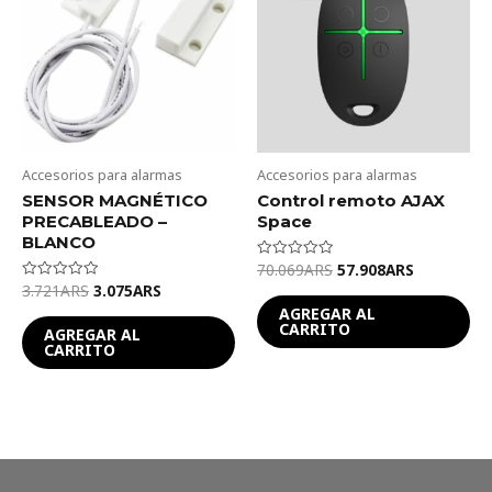
3.721ARS.
3.075ARS.
70.069ARS.
57.908ARS
Accesorios para alarmas
Accesorios para alarmas
SENSOR MAGNÉTICO
Control remoto AJAX
PRECABLEADO –
Space
BLANCO
70.069
ARS
57.908
ARS
Valorado
en
3.721
ARS
3.075
ARS
Valorado
0
en
de
AGREGAR AL
0
5
CARRITO
de
AGREGAR AL
5
CARRITO