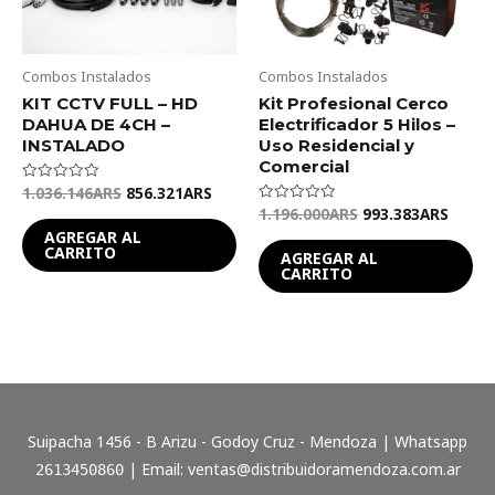
Combos Instalados
Combos Instalados
KIT CCTV FULL – HD
Kit Profesional Cerco
DAHUA DE 4CH –
Electrificador 5 Hilos –
INSTALADO
Uso Residencial y
Comercial
1.036.146
ARS
856.321
ARS
Valorado
en
1.196.000
ARS
993.383
ARS
Valorado
0
en
de
AGREGAR AL
0
5
CARRITO
de
AGREGAR AL
5
CARRITO
Suipacha 1456 - B Arizu - Godoy Cruz - Mendoza | Whatsapp
| Email:
ventas@distribuidoramendoza.com.ar
2613450860