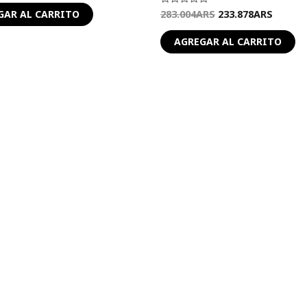
283.004
ARS
233.878
ARS
Valorado
GAR AL CARRITO
en
0
de
AGREGAR AL CARRITO
5