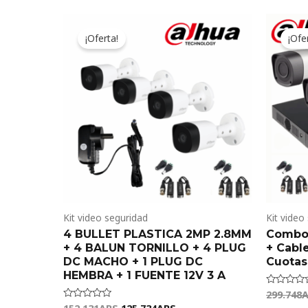
Original
Current
price
price
¡Oferta!
¡Ofe
was:
is:
152.131ARS.
125.734ARS.
Kit video seguridad
Kit video
4 BULLET PLASTICA 2MP 2.8MM
Combo 
+ 4 BALUN TORNILLO + 4 PLUG
+ Cabl
DC MACHO + 1 PLUG DC
Cuotas
HEMBRA + 1 FUENTE 12V 3 A
299.748
Valorado
en
Valorado