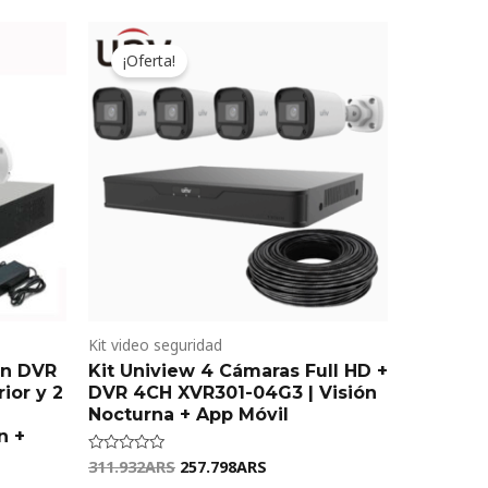
t
Original
Current
price
price
¡Oferta!
was:
is:
8ARS.
311.932ARS.
257.798ARS.
Kit video seguridad
on DVR
Kit Uniview 4 Cámaras Full HD +
ior y 2
DVR 4CH XVR301-04G3 | Visión
Nocturna + App Móvil
n +
311.932
ARS
257.798
ARS
Valorado
en