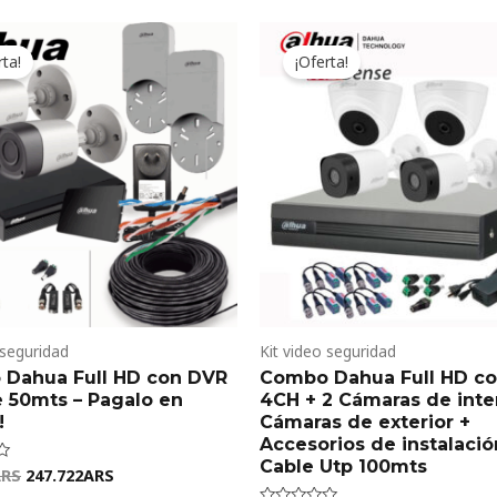
Original
Current
Original
Curren
price
price
price
price
rta!
¡Oferta!
was:
is:
was:
is:
299.748ARS.
247.722ARS.
283.004ARS.
233.87
 seguridad
Kit video seguridad
Dahua Full HD con DVR
Combo Dahua Full HD c
e 50mts – Pagalo en
4CH + 2 Cámaras de inter
!
Cámaras de exterior +
Accesorios de instalació
Cable Utp 100mts
ARS
247.722
ARS