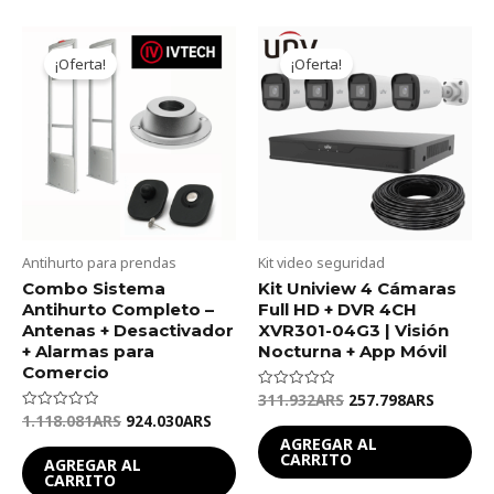
Original
Current
Original
Current
price
price
price
price
¡Oferta!
¡Oferta!
was:
is:
was:
is:
1.118.081ARS.
924.030ARS.
311.932ARS.
257.798
Antihurto para prendas
Kit video seguridad
Combo Sistema
Kit Uniview 4 Cámaras
Antihurto Completo –
Full HD + DVR 4CH
Antenas + Desactivador
XVR301-04G3 | Visión
+ Alarmas para
Nocturna + App Móvil
Comercio
311.932
ARS
257.798
ARS
Valorado
en
1.118.081
ARS
924.030
ARS
Valorado
0
en
de
AGREGAR AL
0
5
CARRITO
de
AGREGAR AL
5
CARRITO