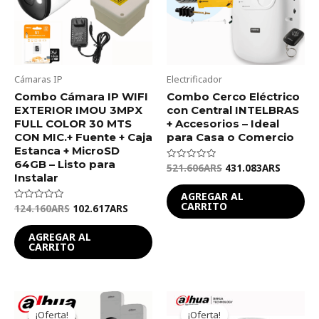
Cámaras IP
Electrificador
Combo Cámara IP WIFI
Combo Cerco Eléctrico
EXTERIOR IMOU 3MPX
con Central INTELBRAS
FULL COLOR 30 MTS
+ Accesorios – Ideal
CON MIC.+ Fuente + Caja
para Casa o Comercio
Estanca + MicroSD
64GB – Listo para
521.606
ARS
431.083
ARS
Valorado
en
Instalar
0
de
AGREGAR AL
5
CARRITO
124.160
ARS
102.617
ARS
Valorado
en
0
de
AGREGAR AL
5
CARRITO
Original
Current
Original
Current
price
price
price
price
¡Oferta!
¡Oferta!