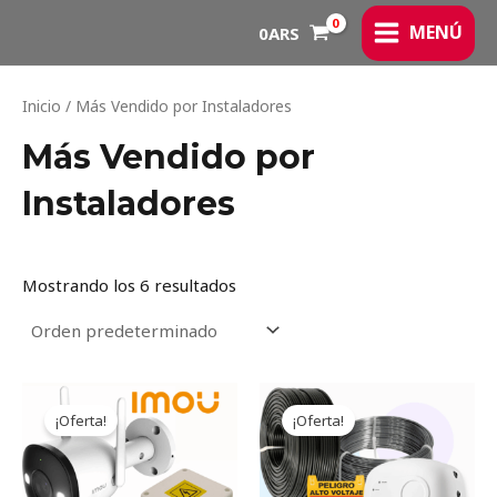
Ir
MAIN
MENÚ
0
ARS
al
MENU
contenido
Inicio
/ Más Vendido por Instaladores
Más Vendido por
Instaladores
Mostrando los 6 resultados
Original
Current
Original
Current
price
price
price
price
¡Oferta!
¡Oferta!
was:
is:
was:
is:
124.160ARS.
102.617ARS.
521.606ARS.
431.083