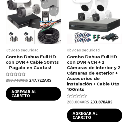
was:
is:
was:
is:
299.748ARS.
247.722ARS.
283.004ARS.
233.878
Kit video seguridad
Kit video seguridad
Combo Dahua Full HD
Combo Dahua Full HD
con DVR + Cable 50mts
con DVR 4CH + 2
– Pagalo en Cuotas!
Cámaras de interior y 2
Cámaras de exterior +
Accesorios de
299.748
ARS
247.722
ARS
Valorado
en
instalación + Cable Utp
0
100mts
de
AGREGAR AL
5
CARRITO
283.004
ARS
233.878
ARS
Valorado
en
0
de
AGREGAR AL
5
CARRITO