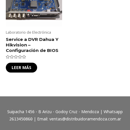
Laboratorio de Electrónica
Service a DVR Dahua Y
Hikvision –
Configuración de BIOS
Valorado
en
LEER MÁS
0
de
5
Suipacha 1456 - B Arizu - Godoy Cruz - Mendoza | Whatsapp
| Email:
ventas@distribuidoramendoza.com.ar
2613450860