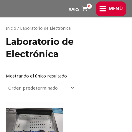
Ir
MAIN
MENÚ
0
ARS
al
MENU
contenido
Inicio
/ Laboratorio de Electrónica
Laboratorio de
Electrónica
Mostrando el único resultado