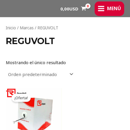
Ir
MAIN
MENÚ
0,00
USD
al
MENU
contenido
Inicio
/ Marcas / REGUVOLT
REGUVOLT
Mostrando el único resultado
Original
Current
price
price
¡Oferta!
was:
is:
344,16USD.
284,43USD.