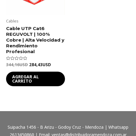
Cables
Cable UTP Cat6
REGUVOLT | 100%
Cobre | Alta Velocidad y
Rendimiento
Profesional
344,16
USD
284,43
USD
Valorado
en
0
de
AGREGAR AL
5
CARRITO
Suipacha 1456 - B Arizu - Godoy Cruz - Mendoza | Whatsapp
| Email:
ventas@distribuidoramendoza.com.ar
2613450860