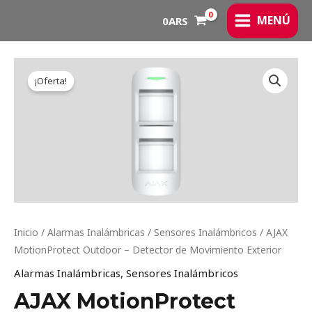
Ir
MAIN
MENÚ
0
ARS
al
MENU
contenido
Original
Current
AJAX
price
price
¡Oferta!
MotionProtect
was:
is:
Outdoor
502.230ARS.
415.066ARS.
–
Detector
de
Movimiento
Exterior
cantidad
Inicio
/
Alarmas Inalámbricas
/
Sensores Inalámbricos
/ AJAX
MotionProtect Outdoor – Detector de Movimiento Exterior
Alarmas Inalámbricas
,
Sensores Inalámbricos
AJAX MotionProtect