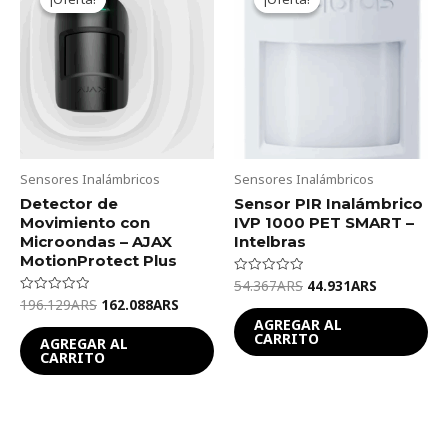
was:
is:
was:
is:
196.129ARS.
162.088ARS.
54.367ARS.
44.931ARS
Sensores Inalámbricos
Sensores Inalámbricos
Detector de
Sensor PIR Inalámbrico
Movimiento con
IVP 1000 PET SMART –
Microondas – AJAX
Intelbras
MotionProtect Plus
54.367
ARS
44.931
ARS
Valorado
en
196.129
ARS
162.088
ARS
Valorado
0
en
de
AGREGAR AL
0
5
CARRITO
de
AGREGAR AL
5
CARRITO