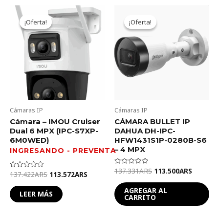
Original
Current
Original
Current
price
price
price
price
¡Oferta!
¡Oferta!
¡Oferta!
¡Oferta!
was:
is:
was:
is:
137.422ARS.
113.572ARS.
137.331ARS.
113.500
Cámaras IP
Cámaras IP
Cámara – IMOU Cruiser
CÁMARA BULLET IP
Dual 6 MPX (IPC-S7XP-
DAHUA DH-IPC-
6M0WED)
HFW1431S1P-0280B-S6
– 4 MPX
137.331
ARS
113.500
ARS
Valorado
137.422
ARS
113.572
ARS
Valorado
en
en
0
0
de
AGREGAR AL
de
LEER MÁS
5
CARRITO
5