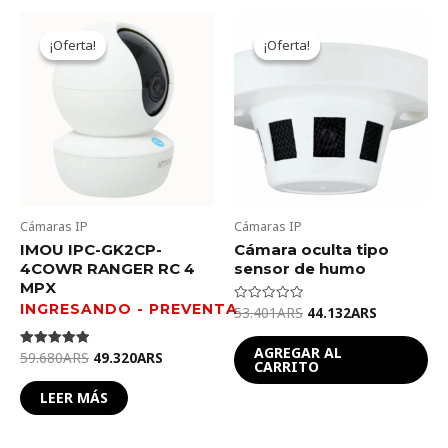
Original
Current
Original
Current
price
price
price
price
¡Oferta!
¡Oferta!
¡Oferta!
¡Oferta!
was:
is:
was:
is:
59.680ARS.
49.320ARS.
53.401ARS.
44.132ARS
Cámaras IP
Cámaras IP
IMOU IPC-GK2CP-
Cámara oculta tipo
4COWR RANGER RC 4
sensor de humo
MPX
53.401
ARS
44.132
ARS
Valorado
en
0
de
AGREGAR AL
59.680
ARS
49.320
ARS
Valorado en
5
CARRITO
5.00
de 5
LEER MÁS