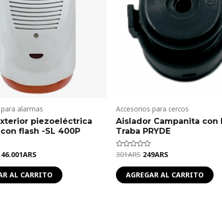
 para alarmas
Accesorios para cercos
xterior piezoeléctrica
Aislador Campanita con
 con flash -SL 400P
Traba PRYDE
46.001
ARS
301
ARS
249
ARS
Valorado
en
0
de
AR AL CARRITO
AGREGAR AL CARRITO
5