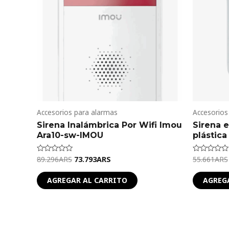
Accesorios para alarmas
Accesorios
Sirena Inalámbrica Por Wifi Imou
Sirena e
Ara10-sw-IMOU
plástica
89.296
ARS
73.793
ARS
55.661
ARS
Valorado
Valorado
en
en
0
0
de
de
AGREGAR AL CARRITO
AGREG
5
5