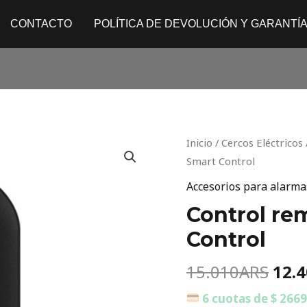
CONTACTO
POLÍTICA DE DEVOLUCIÓN Y GARANTÍ
Orig
Control
Inicio
/
Cercos Eléctricos
pric
remoto
Smart Control
was
-
Accesorios para alarma
15.
XAC
Control re
4000
Control
Smart
Control
15.010
ARS
12.
cantidad
6 cuotas de $ 266