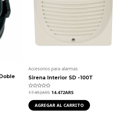
Accesorios para alarmas
 Doble
Sirena Interior SD -100T
17.492
ARS
14.472
ARS
Valorado
en
0
de
AGREGAR AL CARRITO
5