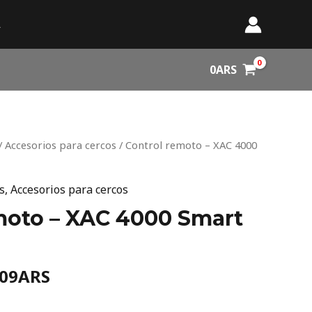
A
0
ARS
inal
Current
/
Accesorios para cercos
/ Control remoto – XAC 4000
e
price
:
is:
s
,
Accesorios para cercos
010ARS.
12.409ARS.
moto – XAC 4000 Smart
409
ARS
9