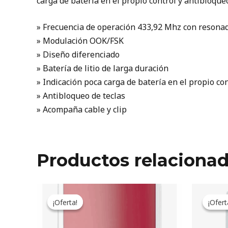
carga de batería en el propio control y antibloqueo
» Frecuencia de operación 433,92 Mhz con resonad
» Modulación OOK/FSK
» Diseño diferenciado
» Batería de litio de larga duración
» Indicación poca carga de batería en el propio co
» Antibloqueo de teclas
» Acompaña cable y clip
Productos relaciona
Original
Current
price
price
¡Oferta!
¡Oferta!
¡Ofert
¡Ofert
was:
is:
89.296ARS.
73.793ARS.