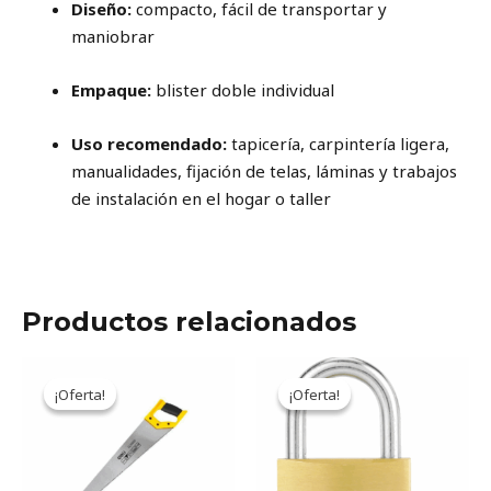
Diseño:
compacto, fácil de transportar y
maniobrar
Empaque:
blister doble individual
Uso recomendado:
tapicería, carpintería ligera,
manualidades, fijación de telas, láminas y trabajos
de instalación en el hogar o taller
Productos relacionados
Original
Current
Original
Current
price
price
price
price
¡Oferta!
¡Oferta!
¡Oferta!
¡Oferta!
was:
is:
was:
is:
17.128ARS.
14.158ARS.
13.992ARS.
11.564ARS