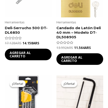
Herramientas
Herramientas
Deli-Serrucho 500 DT-
Candado de Latón Deli
DL6850
40 mm – Modelo DT-
DL508905
17.128
ARS
14.158
ARS
Valorado
en
13.992
ARS
11.564
ARS
Valorado
0
en
de
AGREGAR AL
0
5
CARRITO
de
AGREGAR AL
5
CARRITO
Original
Current
Original
Current
price
price
price
price
¡Oferta!
¡Oferta!
¡Oferta!
¡Oferta!
was:
is:
was:
is:
17.190ARS.
14.207ARS.
24.017ARS.
19.849ARS