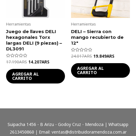
Herramientas
Herramientas
Juego de llaves DELI
DELI – Sierra con
hexagonales Torx
mango recubierto de
largas DELI (9 piezas) –
12″
DL3091
24.017
ARS
19.849
ARS
Valorado
en
17.190
ARS
14.207
ARS
Valorado
0
en
de
AGREGAR AL
0
5
CARRITO
de
AGREGAR AL
5
CARRITO
Suipacha 1456 - B Arizu - Godoy Cruz - Mendoza | Whatsapp
| Email:
ventas@distribuidoramendoza.com.ar
2613450860