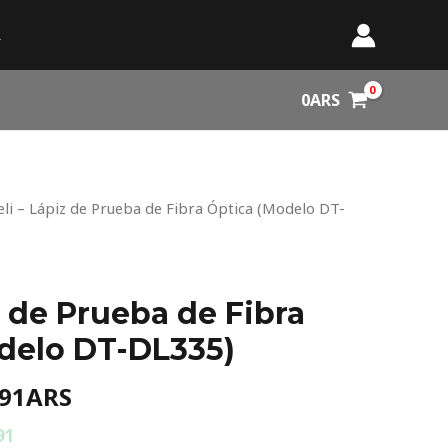
A
0
ARS
inal
Current
eli – Lápiz de Prueba de Fibra Óptica (Modelo DT-
e
price
:
is:
886ARS.
77.591ARS.
z de Prueba de Fibra
delo DT-DL335)
591
ARS
91