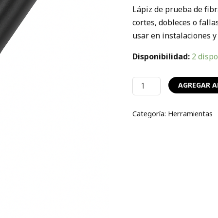
DT-
Lápiz de prueba de fibr
DL335)
cortes, dobleces o falla
cantidad
usar en instalaciones y
Disponibilidad:
2 disp
AGREGAR A
Categoría:
Herramientas