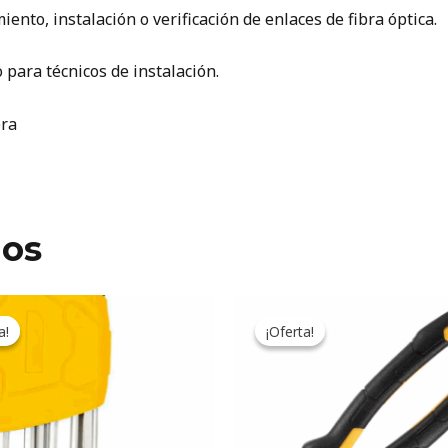
to, instalación o verificación de enlaces de fibra óptica.
o para técnicos de instalación.
bra
dos
Original
Current
Original
Current
price
price
price
price
a!
a!
¡Oferta!
¡Oferta!
was:
is:
was:
is:
12.269ARS.
10.141ARS.
9.472ARS.
7.828ARS.