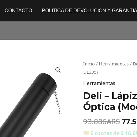
CONTACTO
POLÍTICA DE DEVOLUCIÓN Y GARANTÍ
Orig
Deli
Inicio
/
Herramientas
/ D
pric
–
DL335)
was
Lápiz
Herramientas
93.
de
Deli – Lápi
Prueba
Óptica (Mo
de
Fibra
93.886
ARS
77.
Óptica
(Modelo
6 cuotas de $ 16.6