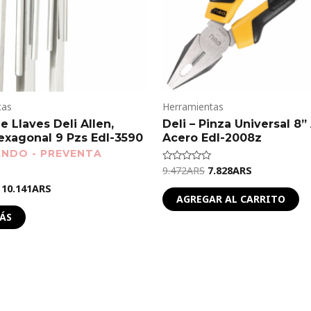
tas
Herramientas
 Llaves Deli Allen,
Deli – Pinza Universal 8”
exagonal 9 Pzs Edl-3590
Acero Edl-2008z
9.472
ARS
7.828
ARS
Valorado
en
10.141
ARS
0
de
AGREGAR AL CARRITO
5
ÁS