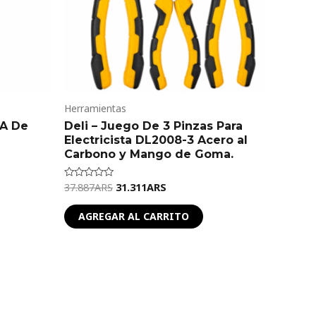
Herramientas
 A De
Deli – Juego De 3 Pinzas Para
Electricista DL2008-3 Acero al
Carbono y Mango de Goma.
37.887
ARS
31.311
ARS
Valorado
en
0
de
AGREGAR AL CARRITO
5