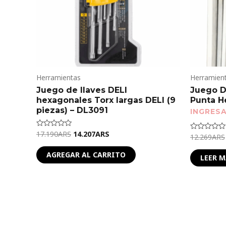
Herramientas
Herramien
Juego de llaves DELI
Juego De
hexagonales Torx largas DELI (9
Punta H
piezas) – DL3091
17.190
ARS
14.207
ARS
Valorado
12.269
ARS
Valorado
en
en
0
0
de
AGREGAR AL CARRITO
de
LEER M
5
5