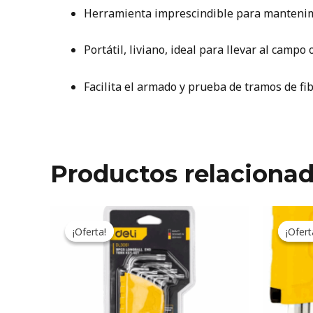
Herramienta imprescindible para mantenimien
Portátil, liviano, ideal para llevar al campo 
Facilita el armado y prueba de tramos de fi
Productos relaciona
Original
Current
price
price
¡Oferta!
¡Oferta!
¡Ofert
¡Ofert
was:
is:
17.190ARS.
14.207ARS.