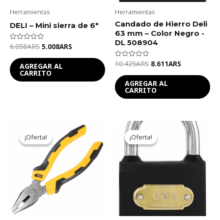
Herramientas
Herramientas
Candado de Hierro Deli
DELI – Mini sierra de 6″
63 mm – Color Negro -
DL 508904
6.058
ARS
5.008
ARS
Valorado
en
0
10.425
ARS
8.611
ARS
Valorado
de
AGREGAR AL
en
5
CARRITO
0
de
AGREGAR AL
5
CARRITO
Original
Current
Original
Current
price
price
price
price
¡Oferta!
¡Oferta!
¡Oferta!
¡Oferta!
was:
is:
was:
is:
8.524ARS.
7.044ARS.
6.765ARS.
5.591ARS.