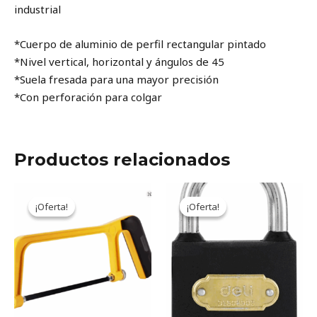
industrial
*Cuerpo de aluminio de perfil rectangular pintado
*Nivel vertical, horizontal y ángulos de 45
*Suela fresada para una mayor precisión
*Con perforación para colgar
Productos relacionados
Original
Current
Original
Current
price
price
price
price
¡Oferta!
¡Oferta!
¡Oferta!
¡Oferta!
was:
is:
was:
is:
6.058ARS.
5.008ARS.
10.425ARS.
8.611ARS.