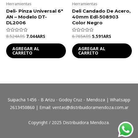
Herramientas
Herramientas
Deli- Pinza Universal 6″
Deli Candado De Acero,
AN – Modelo DT-
40mm Edl-508903
DL2006
Color Negro
8.524
ARS
7.044
ARS
6.765
ARS
5.591
ARS
Valorado
Valorado
en
en
0
0
de
de
AGREGAR AL
AGREGAR AL
5
5
CARRITO
CARRITO
Suipacha 1456 - B Arizu - Godoy Cruz - Mendoza | Whatsapp
| Email:
ventas@distribuidoramendoza.com.ar
2613450860
Copyright / 2025 Distribuidora Mendoza.