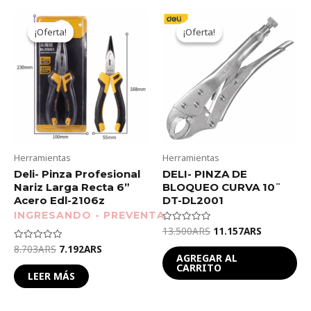
Original
Current
Original
Current
price
price
price
price
¡Oferta!
¡Oferta!
¡Oferta!
¡Oferta!
was:
is:
was:
is:
8.703ARS.
7.192ARS.
13.500ARS.
11.157ARS
Herramientas
Herramientas
Deli- Pinza Profesional
DELI- PINZA DE
Nariz Larga Recta 6”
BLOQUEO CURVA 10¨
Acero Edl-2106z
DT-DL2001
13.500
ARS
11.157
ARS
Valorado
en
0
8.703
ARS
7.192
ARS
Valorado
de
en
AGREGAR AL
5
0
CARRITO
de
LEER MÁS
5