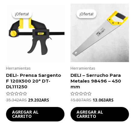
Original
Current
Original
Current
price
price
price
price
¡Oferta!
¡Oferta!
¡Oferta!
¡Oferta!
was:
is:
was:
is:
35.342ARS.
29.202ARS.
15.807ARS.
13.063ARS
Herramientas
Herramientas
DELI- Prensa Sargento
DELI – Serrucho Para
F 120X500 20″ DT-
Metales 98496 – 450
DL111250
mm
35.342
ARS
29.202
ARS
15.807
ARS
13.063
ARS
Valorado
Valorado
en
en
0
0
de
de
AGREGAR AL
AGREGAR AL
5
5
CARRITO
CARRITO