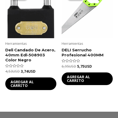
4,53USD.
3,74USD.
6,95USD.
5,75USD.
Herramientas
Herramientas
Deli Candado De Acero,
DELI Serrucho
40mm Edl-508903
Profesional 400MM
Color Negro
6,95
USD
5,75
USD
Valorado
en
4,53
USD
3,74
USD
Valorado
0
en
de
AGREGAR AL
0
5
CARRITO
de
AGREGAR AL
5
CARRITO