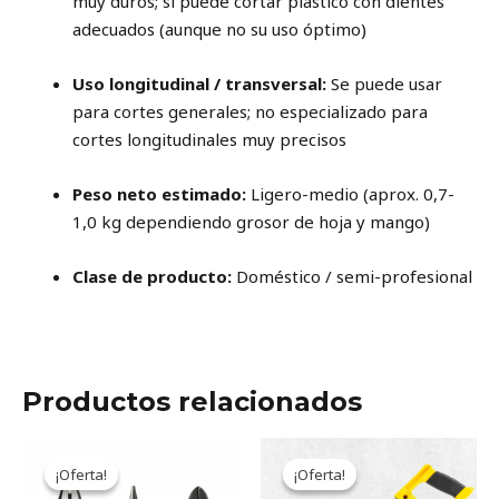
muy duros; sí puede cortar plástico con dientes
adecuados (aunque no su uso óptimo)
Uso longitudinal / transversal:
Se puede usar
para cortes generales; no especializado para
cortes longitudinales muy precisos
Peso neto estimado:
Ligero-medio (aprox. 0,7-
1,0 kg dependiendo grosor de hoja y mango)
Clase de producto:
Doméstico / semi-profesional
Productos relacionados
Original
Current
Original
Current
price
price
price
price
¡Oferta!
¡Oferta!
¡Oferta!
¡Oferta!
was:
is:
was:
is: