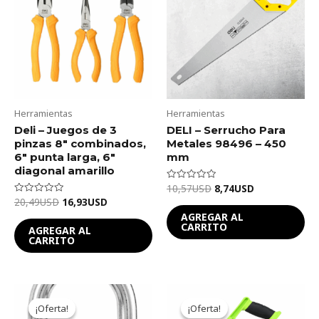
20,49USD.
16,93USD.
10,57USD.
8,74USD.
Herramientas
Herramientas
Deli – Juegos de 3
DELI – Serrucho Para
pinzas 8″ combinados,
Metales 98496 – 450
6″ punta larga, 6″
mm
diagonal amarillo
10,57
USD
8,74
USD
Valorado
en
20,49
USD
16,93
USD
Valorado
0
en
de
AGREGAR AL
0
5
CARRITO
de
AGREGAR AL
5
CARRITO
Original
Current
Original
Current
price
price
price
price
¡Oferta!
¡Oferta!
¡Oferta!
¡Oferta!
was:
is:
was:
is: