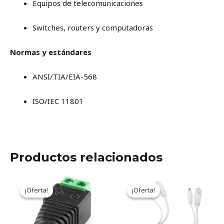
Equipos de telecomunicaciones
Switches, routers y computadoras
Normas y estándares
ANSI/TIA/EIA-568
ISO/IEC 11801
Productos relacionados
Original
Current
Original
Current
price
price
price
price
¡Oferta!
¡Oferta!
¡Oferta!
¡Oferta!
was:
is:
was:
is:
300ARS.
249ARS.
5.517ARS.
4.560ARS.