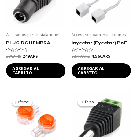
Accesorios para instalaciones
Accesorios para instalaciones
PLUG DC HEMBRA
Inyector (Eyector) PoE
300
ARS
249
ARS
5.517
ARS
4.560
ARS
Valorado
Valorado
en
en
0
0
de
de
AGREGAR AL
AGREGAR AL
5
5
CARRITO
CARRITO
Original
Current
Original
Current
price
price
price
price
¡Oferta!
¡Oferta!
¡Oferta!
¡Oferta!
was:
is:
was:
is:
145ARS.
120ARS.
289ARS.
239ARS.