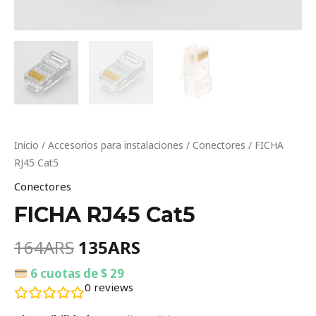
Inicio
/
Accesorios para instalaciones
/
Conectores
/ FICHA
RJ45 Cat5
Conectores
FICHA RJ45 Cat5
164
ARS
135
ARS
6 cuotas de $ 29
0
reviews