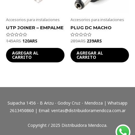
Accesorios para instalaciones
Accesorios para instalaciones
UTP JOINER – EMPALME
PLUG DC MACHO
145
ARS
120
ARS
289
ARS
239
ARS
Valorado
Valorado
en
en
0
0
de
de
AGREGAR AL
AGREGAR AL
5
5
CARRITO
CARRITO
Suipacha 1456 - B Arizu - Godoy Cruz - Mendoza | Whatsapp
| Email:
ventas@distribuidoramendoza.com.ar
2613450860
Copyright / 2025 Distribuidora Mendoza.