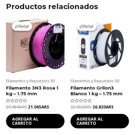
Productos relacionados
Original
Current
Original
Current
price
price
price
price
¡Oferta!
¡Oferta!
¡Oferta!
¡Oferta!
was:
is:
was:
is:
25.484ARS.
21.065ARS.
32.452ARS.
26.820ARS
Filamentos y Repuestos 3D
Filamentos y Repuestos 3D
Filamento 3N3 Rosa 1
Filamento Grilon3
kg – 1.75 mm
Blanco 1 kg – 1.75 mm
25.484
ARS
21.065
ARS
32.452
ARS
26.820
ARS
Valorado
Valorado
en
en
0
0
de
de
AGREGAR AL
AGREGAR AL
5
5
CARRITO
CARRITO