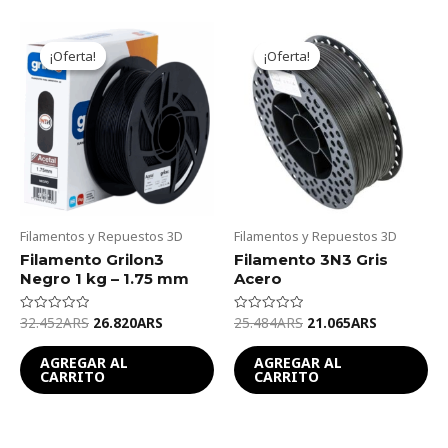
Original
Current
Original
Current
price
price
price
price
¡Oferta!
¡Oferta!
¡Oferta!
¡Oferta!
was:
is:
was:
is:
32.452ARS.
26.820ARS.
25.484ARS.
21.065ARS
Filamentos y Repuestos 3D
Filamentos y Repuestos 3D
Filamento Grilon3
Filamento 3N3 Gris
Negro 1 kg – 1.75 mm
Acero
32.452
ARS
26.820
ARS
25.484
ARS
21.065
ARS
Valorado
Valorado
en
en
0
0
de
de
AGREGAR AL
AGREGAR AL
5
5
CARRITO
CARRITO