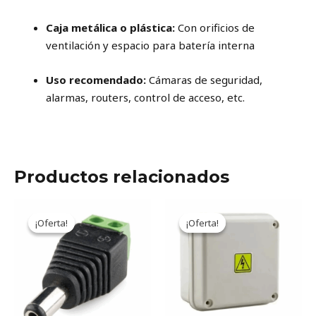
Caja metálica o plástica:
Con orificios de
ventilación y espacio para batería interna
Uso recomendado:
Cámaras de seguridad,
alarmas, routers, control de acceso, etc.
Productos relacionados
Original
Current
Original
Current
price
price
price
price
¡Oferta!
¡Oferta!
¡Oferta!
¡Oferta!
was:
is:
was:
is:
0,19USD.
0,16USD.
2,11USD.
1,74USD.