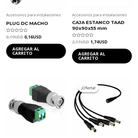
Accesorios para instalaciones
Accesorios para instalaciones
CAJA ESTANCO TAAD
PLUG DC MACHO
90x90x55 mm
0,19
USD
0,16
USD
Valorado
en
2,11
USD
1,74
USD
Valorado
0
en
de
AGREGAR AL
0
5
de
CARRITO
AGREGAR AL
5
CARRITO
Original
Current
price
price
¡Oferta!
¡Oferta!
was:
is:
0,98USD.
0,81USD.