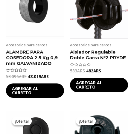
Accesorios para cercos
Accesorios para cercos
ALAMBRE PARA
Aislador Regulable
COSEDORA 2,5 Kg 0,9
Doble Garra N°2 PRYDE
mm GALVANIZADO
583
ARS
482
ARS
Valorado
en
58.096
ARS
48.019
ARS
Valorado
0
en
de
AGREGAR AL
0
5
CARRITO
de
AGREGAR AL
5
CARRITO
Original
Current
Original
Current
price
price
price
price
¡Oferta!
¡Oferta!
¡Oferta!
¡Oferta!
was:
is:
was:
is:
15.010ARS.
12.409ARS.
301ARS.
249ARS.