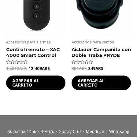
Accesorios para alarmas
Accesorios para cercos
Control remoto – XAC
Aislador Campanita con
4000 Smart Control
Doble Traba PRYDE
15.010
ARS
12.409
ARS
301
ARS
249
ARS
Valorado
Valorado
en
en
0
0
de
de
AGREGAR AL
AGREGAR AL
5
5
CARRITO
CARRITO
Suipacha 1456 - B Arizu - Godoy Cruz - Mendoza | Whatsapp