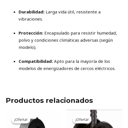
Durabilidad:
Larga vida útil, resistente a
vibraciones.
Protección:
Encapsulado para resistir humedad,
polvo y condiciones climáticas adversas (según
modelo).
Compatibilidad:
Apto para la mayoría de los
modelos de energizadores de cercos eléctricos.
Productos relacionados
Original
Current
Original
Current
price
price
price
price
¡Oferta!
¡Oferta!
¡Oferta!
¡Oferta!
was:
is:
was:
is:
58.096ARS.
48.019ARS.
583ARS.
482ARS.