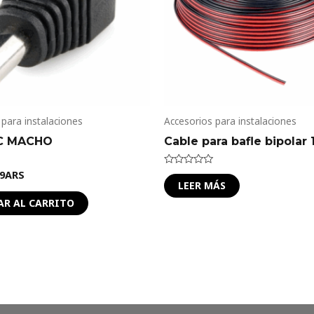
 para instalaciones
Accesorios para instalaciones
C MACHO
Cable para bafle bipolar
9
ARS
Valorado
en
LEER MÁS
0
de
AR AL CARRITO
5