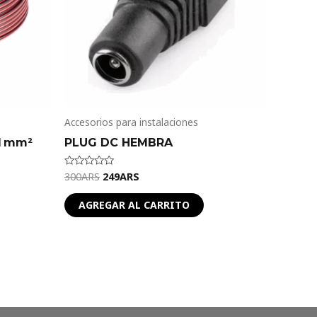
Accesorios para instalaciones
 1 mm²
PLUG DC HEMBRA
300
ARS
249
ARS
Valorado
en
0
de
AGREGAR AL CARRITO
5