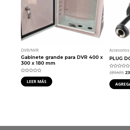
DVR/NVR
Accesorios
Gabinete grande para DVR 400 x
PLUG D
300 x 180 mm
289
ARS
23
Valorado
en
Valorado
0
en
LEER MÁS
de
AGREG
0
5
de
5