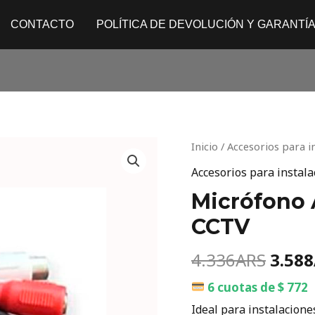
CONTACTO
POLÍTICA DE DEVOLUCIÓN Y GARANTÍ
Origi
Micrófono
Inicio
/
Accesorios para i
price
Ambiental
Accesorios para instal
was:
Oculto
Micrófono 
4.336
para
CCTV
CCTV
cantidad
4.336
ARS
3.588
6 cuotas de $ 772
Ideal para instalacione