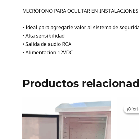
MICRÓFONO PARA OCULTAR EN INSTALACIONES
• Ideal para agregarle valor al sistema de segurid
• Alta sensibilidad
• Salida de audio RCA
• Alimentación 12VDC
Productos relaciona
Or
pr
¡Ofert
¡Ofert
wa
28