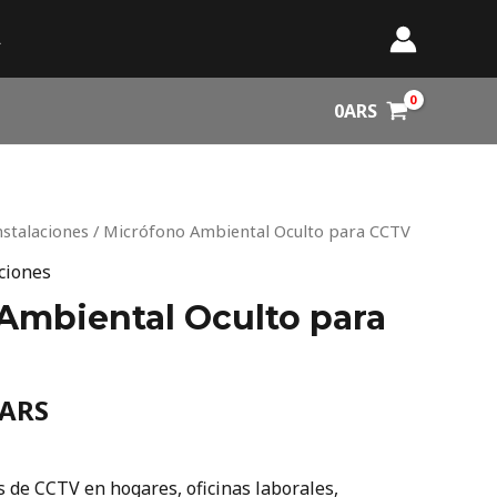
A
0
ARS
nal
Current
nstalaciones
/ Micrófono Ambiental Oculto para CCTV
price
aciones
is:
Ambiental Oculto para
ARS.
3.588ARS.
ARS
s de CCTV en hogares, oficinas laborales,