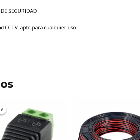
 DE SEGURIDAD
ad CCTV, apto para cualquier uso.
dos
iginal
Current
ice
price
a!
a!
s:
is:
9ARS.
239ARS.