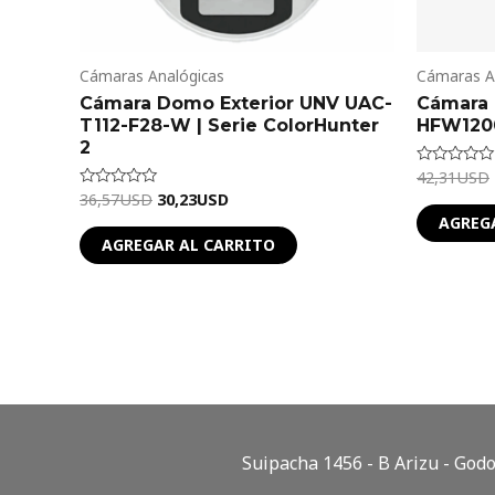
Cámaras Analógicas
Cámaras A
Cámara Domo Exterior UNV UAC-
Cámara 
T112-F28-W | Serie ColorHunter
HFW120
2
42,31
USD
Valorado
en
36,57
USD
30,23
USD
Valorado
0
en
de
AGREG
0
5
de
AGREGAR AL CARRITO
5
Suipacha 1456 - B Arizu - Go