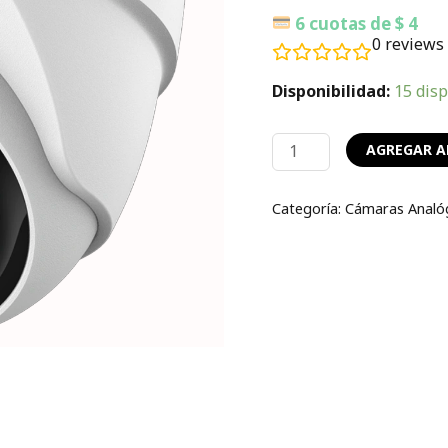
Gran
6 cuotas de $ 4
Angular
0
reviews
2.8mm
|
Disponibilidad:
15 dis
Interior
cantidad
AGREGAR A
Categoría:
Cámaras Analó