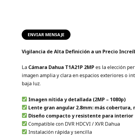
n
t
a
r
i
ENVIAR MENSAJE
o
A
Vigilancia de Alta Definición a un Precio Increí
p
e
La
Cámara Dahua T1A21P 2MP
es la elección per
l
imagen amplia y clara en espacios exteriores o in
l
baja luz.
i
d
Imagen nítida y detallada (2MP – 1080p)
o
Lente gran angular 2.8mm: más cobertura,
Diseño compacto y resistente para interior
Compatible con DVR HDCVI / XVR Dahua
Instalación rápida y sencilla