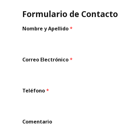
Formulario de Contacto
Nombre y Apellido
*
C
Correo Electrónico
*
o
r
r
e
Teléfono
*
o
C
o
Comentario
m
e