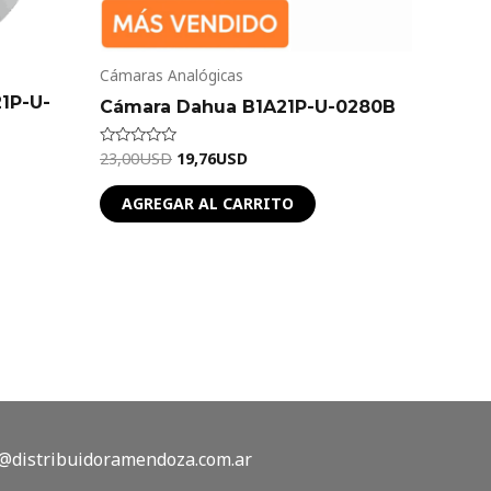
Cámaras Analógicas
1P-U-
Cámara Dahua B1A21P-U-0280B
23,00
USD
19,76
USD
Valorado
en
0
de
AGREGAR AL CARRITO
5
@distribuidoramendoza.com.ar