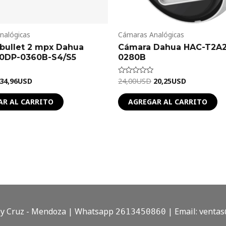
nalógicas
Cámaras Analógicas
bullet 2 mpx Dahua
Cámara Dahua HAC-T2A2
0DP-0360B-S4/S5
0280B
34,96
USD
24,00
USD
20,25
USD
Valorado
en
0
de
AR AL CARRITO
AGREGAR AL CARRITO
5
doy Cruz - Mendoza | Whatsapp
| Email:
ventas
2613450860