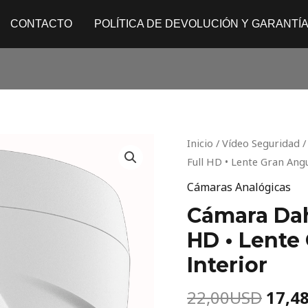
CONTACTO
POLÍTICA DE DEVOLUCIÓN Y GARANTÍ
Origi
Cámara
Inicio
/
Vídeo Seguridad
price
Dahua
Full HD • Lente Gran Ang
was:
T1A21P
Cámaras Analógicas
22,0
•
Cámara Dah
2MP
HD • Lente
Full
HD
Interior
•
Lente
22,00
USD
17,4