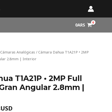
A
0
ARS
nal
Current
/
Cámaras Analógicas
/ Cámara Dahua T1A21P • 2MP
price
ular 2.8mm | Interior
is:
0USD.
17,48USD.
ua T1A21P • 2MP Full
 Gran Angular 2.8mm |
8
USD