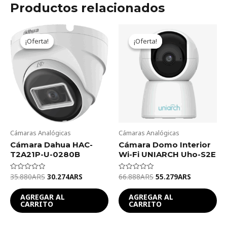
Productos relacionados
Original
Current
Original
Current
price
price
price
price
¡Oferta!
¡Oferta!
¡Oferta!
¡Oferta!
was:
is:
was:
is:
35.880ARS.
30.274ARS.
66.888ARS.
55.279ARS
Cámaras Analógicas
Cámaras Analógicas
Cámara Dahua HAC-
Cámara Domo Interior
T2A21P-U-0280B
Wi-Fi UNIARCH Uho-S2E
35.880
ARS
30.274
ARS
66.888
ARS
55.279
ARS
Valorado
Valorado
en
en
0
0
de
de
AGREGAR AL
AGREGAR AL
5
5
CARRITO
CARRITO