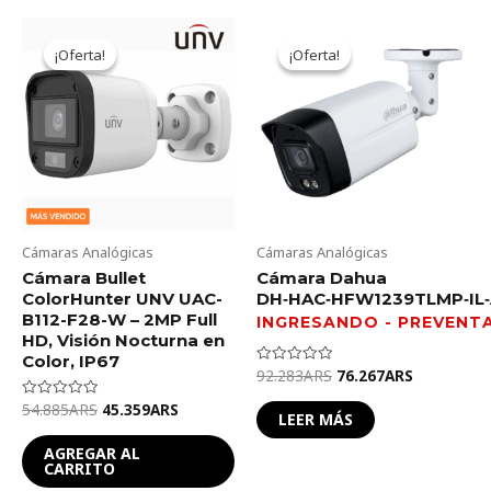
Original
Current
Original
Current
price
price
price
price
¡Oferta!
¡Oferta!
¡Oferta!
¡Oferta!
was:
is:
was:
is:
54.885ARS.
45.359ARS.
92.283ARS.
76.267ARS
Cámaras Analógicas
Cámaras Analógicas
Cámara Bullet
Cámara Dahua
ColorHunter UNV UAC-
DH‑HAC‑HFW1239TLMP‑IL‑
B112-F28-W – 2MP Full
HD, Visión Nocturna en
Color, IP67
92.283
ARS
76.267
ARS
Valorado
en
0
54.885
ARS
45.359
ARS
Valorado
de
LEER MÁS
en
5
0
de
AGREGAR AL
5
CARRITO