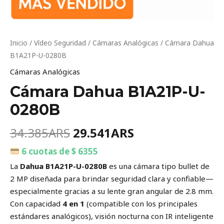
Inicio
/
Vídeo Seguridad
/
Cámaras Analógicas
/ Cámara Dahua
B1A21P-U-0280B
Cámaras Analógicas
Cámara Dahua B1A21P-U-
0280B
34.385
ARS
29.541
ARS
6 cuotas de $ 6355
La
Dahua B1A21P-U-0280B
es una cámara tipo bullet de
2 MP diseñada para brindar seguridad clara y confiable—
especialmente gracias a su lente gran angular de 2.8 mm.
Con capacidad
4 en 1
(compatible con los principales
estándares analógicos), visión nocturna con IR inteligente