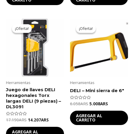
Original
Current
Original
Current
price
price
price
price
¡Oferta!
¡Oferta!
¡Oferta!
¡Oferta!
was:
is:
was:
is:
17.190ARS.
14.207ARS.
6.058ARS.
5.008ARS.
Herramientas
Herramientas
Juego de llaves DELI
DELI – Mini sierra de 6″
hexagonales Torx
largas DELI (9 piezas) –
6.058
ARS
5.008
ARS
Valorado
DL3091
en
0
de
AGREGAR AL
5
CARRITO
17.190
ARS
14.207
ARS
Valorado
en
0
de
AGREGAR AL
5