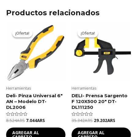
Productos relacionados
Original
Current
Original
Current
price
price
price
price
¡Oferta!
¡Oferta!
¡Oferta!
¡Oferta!
was:
is:
was:
is:
8.524ARS.
7.044ARS.
35.342ARS.
29.202ARS
Herramientas
Herramientas
Deli- Pinza Universal 6″
DELI- Prensa Sargento
AN – Modelo DT-
F 120X500 20″ DT-
DL2006
DL111250
8.524
ARS
7.044
ARS
35.342
ARS
29.202
ARS
Valorado
Valorado
en
en
0
0
de
de
AGREGAR AL
AGREGAR AL
5
5
CARRITO
CARRITO