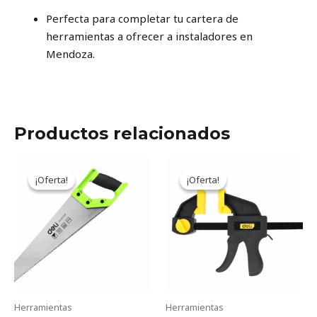
Perfecta para completar tu cartera de
herramientas a ofrecer a instaladores en
Mendoza.
Productos relacionados
Original
Current
Original
Current
price
price
price
price
¡Oferta!
¡Oferta!
¡Oferta!
¡Oferta!
was:
is:
was:
is:
6,95USD.
5,75USD.
23,64USD.
19,53USD.
Herramientas
Herramientas